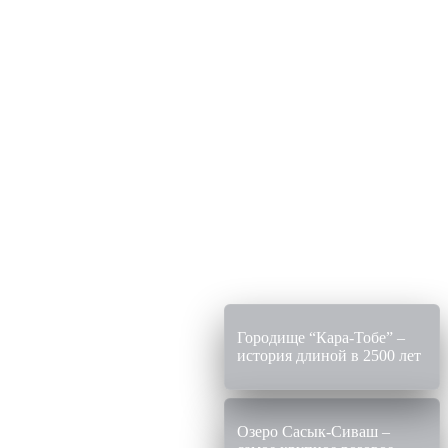
Достоприм
и досуг
Городище “Кара-Тобе” –
история длиной в 2500 лет
Озеро Сасык-Сиваш –