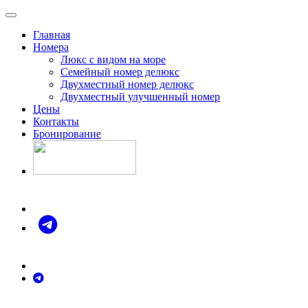
Skip
Отель Summer г. Саки БО "Прибой"
to
Главная
content
Номера
Люкс с видом на море
Семейный номер делюкс
Двухместный номер делюкс
Двухместный улучшенный номер
Цены
Контакты
Бронирование